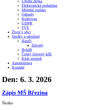
Úřední deska
Elektronická podatelna
Mobilní rozhlas
Odpady
Knihovna
GDPR
FVE
Život v obci
Spolky a sdružení
Hasiči
Závody
Rybáři
Český červený kříž
Klub seniorů
Autodoprava
Kontakt
Den:
6. 3. 2026
Zápis MŠ Březina
Školka