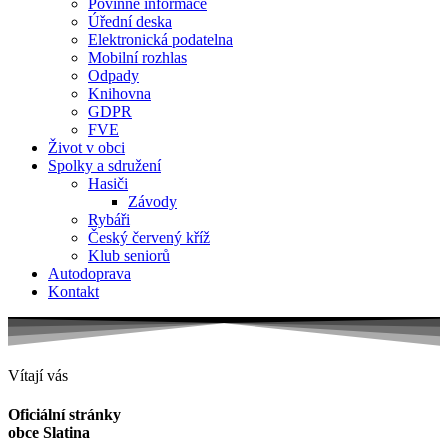
Povinné informace
Úřední deska
Elektronická podatelna
Mobilní rozhlas
Odpady
Knihovna
GDPR
FVE
Život v obci
Spolky a sdružení
Hasiči
Závody
Rybáři
Český červený kříž
Klub seniorů
Autodoprava
Kontakt
Vítají vás
Oficiální stránky
obce Slatina