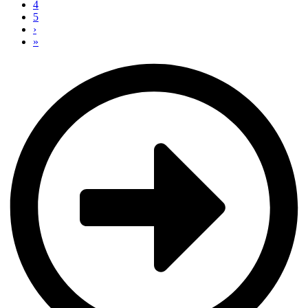
4
5
›
»