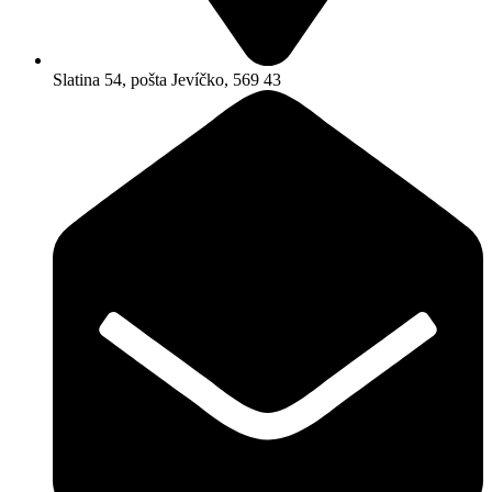
Slatina 54, pošta Jevíčko, 569 43​