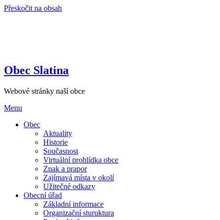
Přeskočit na obsah
Obec Slatina
Webové stránky naší obce
Menu
Obec
Aktuality
Historie
Současnost
Virtuální prohlídka obce
Znak a prapor
Zajímavá místa v okolí
Užitečné odkazy
Obecní úřad
Základní informace
Organizační sturuktura