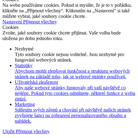
Na webu používáme cookies. Pokud si myslíte, že je to v pořádku,
klikněte na „Přijmout všechny“. Kliknutím na „Nastavení“ si také
můžete vybrat, jaké soubory cookie chcete.
Nastavení
Přijmout všechny
Cookies
Zvolte, jaké soubory cookie chcete přijímat. Vaše volba bude
uložena po dobu jednoho roku.
Nezbytné
Tyto soubory cookie nejsou volitelné. Jsou nezbytné pro
fungování webových stránek.
Statistiky
Abychom mohli zlepšovat funkčnost a strukturu webových
stránek na základě toho, jak se webové stránky používají.
Uživatelská zkušenost
Aby naše webové stránky fungovaly při vaší návštěvě co
nejlépe. Pokud tyto cookies odmítnete, některé funkce z webu
zmizí.
Marketing
Sdílením svých zájmů a chování při návštěvě našich stránek
zvyšujete šanci na zobrazení personalizovaného obsahu a
nabídek.
Uložit
Přijmout všechny