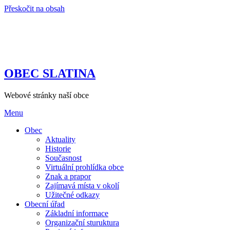
Přeskočit na obsah
OBEC SLATINA
Webové stránky naší obce
Menu
Obec
Aktuality
Historie
Současnost
Virtuální prohlídka obce
Znak a prapor
Zajímavá místa v okolí
Užitečné odkazy
Obecní úřad
Základní informace
Organizační sturuktura