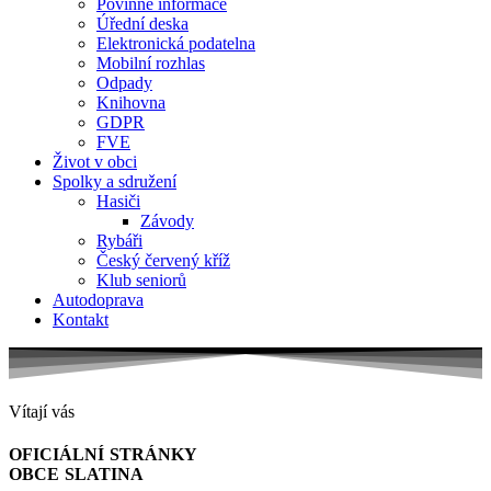
Povinné informace
Úřední deska
Elektronická podatelna
Mobilní rozhlas
Odpady
Knihovna
GDPR
FVE
Život v obci
Spolky a sdružení
Hasiči
Závody
Rybáři
Český červený kříž
Klub seniorů
Autodoprava
Kontakt
Vítají vás
OFICIÁLNÍ STRÁNKY
OBCE SLATINA