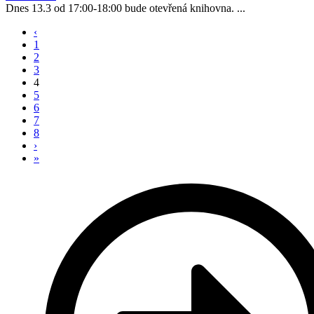
Dnes 13.3 od 17:00-18:00 bude otevřená knihovna. ...
‹
1
2
3
4
5
6
7
8
›
»