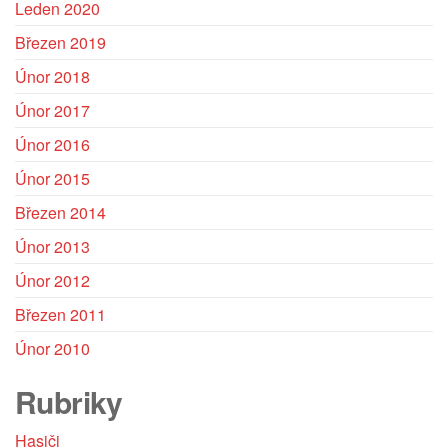
Leden 2020
Statistiky
Abychom
Březen 2019
mohli
Únor 2018
zlepšovat
funkčnost
Únor 2017
a
Únor 2016
strukturu
webových
Únor 2015
stránek
Březen 2014
na
Únor 2013
základě
toho, jak
Únor 2012
se
Březen 2011
webové
stránky
Únor 2010
používají.
Rubriky
Uživatelská
Hasiči