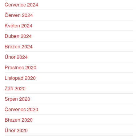
Červenec 2024
Červen 2024
Květen 2024
Duben 2024
Nezbytné
Březen 2024
Tyto
Únor 2024
soubory
cookie
Prosinec 2020
nejsou
Listopad 2020
volitelné.
Jsou
Září 2020
nezbytné
Srpen 2020
pro
fungování
Červenec 2020
webových
Březen 2020
stránek.
Únor 2020