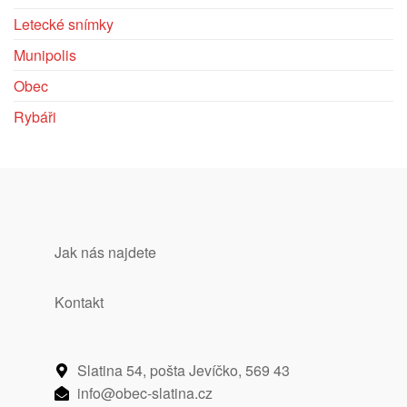
zkušenost
Letecké snímky
Aby naše
webové
Munipolis
stránky
Obec
fungovaly při
vaší
Rybáři
návštěvě co
nejlépe.
Pokud tyto
cookies
odmítnete,
některé
Jak nás najdete
funkce z
webu zmizí.
Kontakt
Marketing
Sdílením svých
Slatina 54, pošta Jevíčko, 569 43​
zájmů a chování
info@obec-slatina.cz​