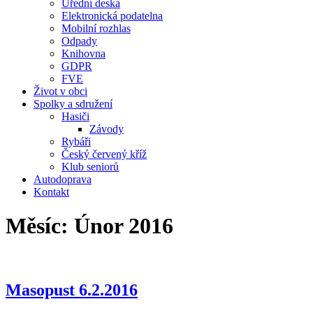
Úřední deska
Elektronická podatelna
Mobilní rozhlas
Odpady
Knihovna
GDPR
FVE
Život v obci
Spolky a sdružení
Hasiči
Závody
Rybáři
Český červený kříž
Klub seniorů
Autodoprava
Kontakt
Měsíc:
Únor 2016
Masopust 6.2.2016