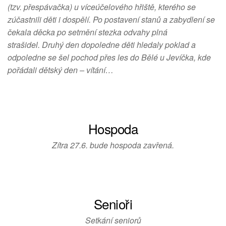
(tzv. přespávačka) u víceúčelového hřiště, kterého se
zúčastnili děti i dospělí. Po postavení stanů a zabydlení se
čekala děcka po setmění stezka odvahy plná
strašidel. Druhý den dopoledne děti hledaly poklad a
odpoledne se šel pochod přes les do Bělé u Jevíčka, kde
pořádali dětský den – vítání…
Hospoda
Zítra 27.6. bude hospoda zavřená.
Senioři
Setkání seniorů