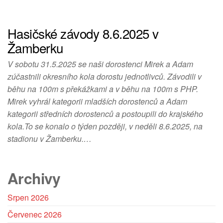
při návštěvě
našich stránek
zvyšujete šanci na
Hasičské závody 8.6.2025 v
zobrazení
Žamberku
personalizovaného
obsahu a nabídek.
V sobotu 31.5.2025 se naši dorostenci Mirek a Adam
zúčastnili okresního kola dorostu jednotlivců. Závodili v
běhu na 100m s překážkami a v běhu na 100m s PHP.
Mirek vyhrál kategorii mladších dorostenců a Adam
kategorii středních dorostenců a postoupili do krajského
kola.To se konalo o týden později, v neděli 8.6.2025, na
stadionu v Žamberku.…
Archivy
Srpen 2026
Červenec 2026