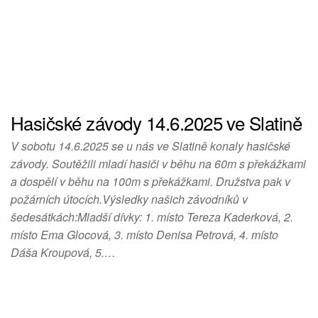
Statistiky
Abychom
mohli
zlepšovat
funkčnost
a
strukturu
Hasičské závody 14.6.2025 ve Slatině
webových
stránek
V sobotu 14.6.2025 se u nás ve Slatině konaly hasičské
na
závody. Soutěžili mladí hasiči v běhu na 60m s překážkami
základě
a dospělí v běhu na 100m s překážkami. Družstva pak v
toho, jak
požárních útocích.Výsledky našich závodníků v
se
šedesátkách:Mladší dívky: 1. místo Tereza Kaderková, 2.
webové
místo Ema Glocová, 3. místo Denisa Petrová, 4. místo
stránky
Dáša Kroupová, 5.…
používají.
Uživatelská