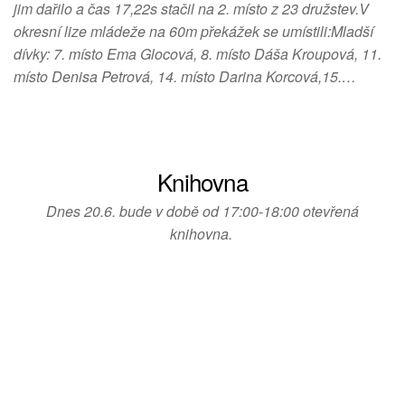
jim dařilo a čas 17,22s stačil na 2. místo z 23 družstev.V
okresní lize mládeže na 60m překážek se umístili:Mladší
dívky: 7. místo Ema Glocová, 8. místo Dáša Kroupová, 11.
místo Denisa Petrová, 14. místo Darina Korcová,15.…
Nezbytné
Tyto
soubory
Knihovna
cookie
nejsou
Dnes 20.6. bude v době od 17:00-18:00 otevřená
volitelné.
knihovna.
Jsou
nezbytné
pro
fungování
webových
stránek.