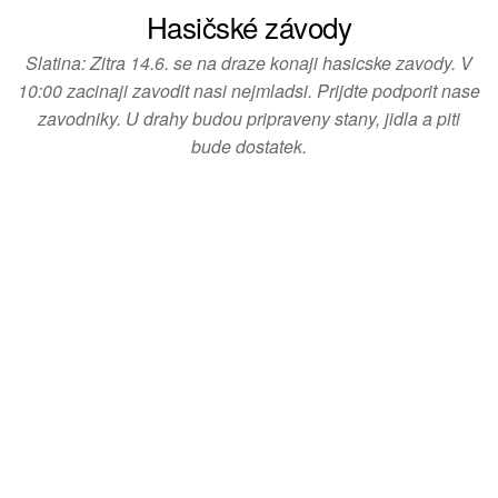
zkušenost
Hasičské závody
Aby naše
webové
Slatina: Zitra 14.6. se na draze konaji hasicske zavody. V
stránky
10:00 zacinaji zavodit nasi nejmladsi. Prijdte podporit nase
fungovaly při
zavodniky. U drahy budou pripraveny stany, jidla a piti
vaší
bude dostatek.
návštěvě co
nejlépe.
Pokud tyto
cookies
odmítnete,
některé
funkce z
webu zmizí.
Marketing
Sdílením svých
zájmů a chování