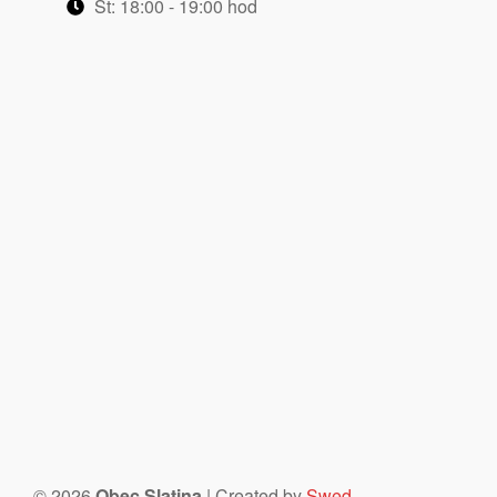
St: 18:00 - 19:00 hod
Nezbytné
Tyto
soubory
cookie
nejsou
volitelné.
Jsou
nezbytné
pro
fungování
webových
stránek.
©
2026
Obec Slatina
| Created by
Swed