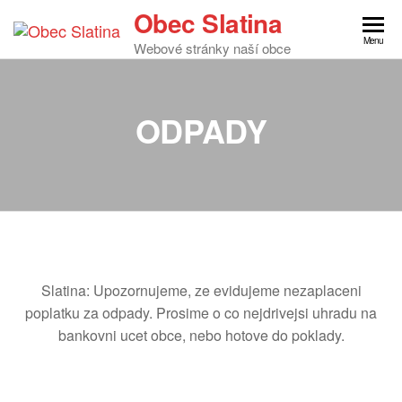
Obec Slatina
Menu
Webové stránky naší obce
ODPADY
Slatina: Upozornujeme, ze evidujeme nezaplaceni
poplatku za odpady. Prosime o co nejdrivejsi uhradu na
bankovni ucet obce, nebo hotove do poklady.