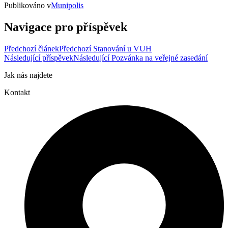
Publikováno v
Munipolis
Navigace pro příspěvek
Předchozí článek
Předchozí
Stanování u VUH
Následující příspěvek
Následující
Pozvánka na veřejné zasedání
Jak nás najdete
Kontakt