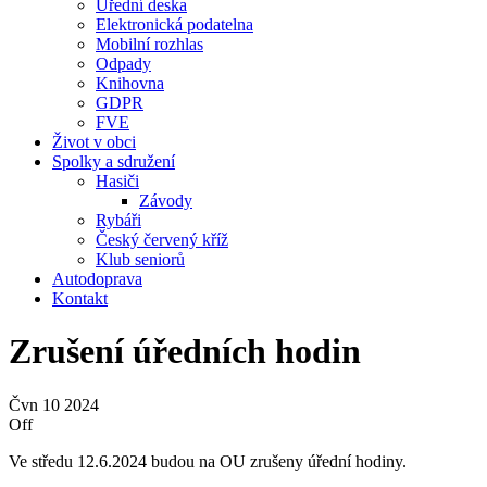
Úřední deska
Elektronická podatelna
Mobilní rozhlas
Odpady
Knihovna
GDPR
FVE
Život v obci
Spolky a sdružení
Hasiči
Závody
Rybáři
Český červený kříž
Klub seniorů
Autodoprava
Kontakt
Zrušení úředních hodin
Čvn
10
2024
Off
Ve středu 12.6.2024 budou na OU zrušeny úřední hodiny.