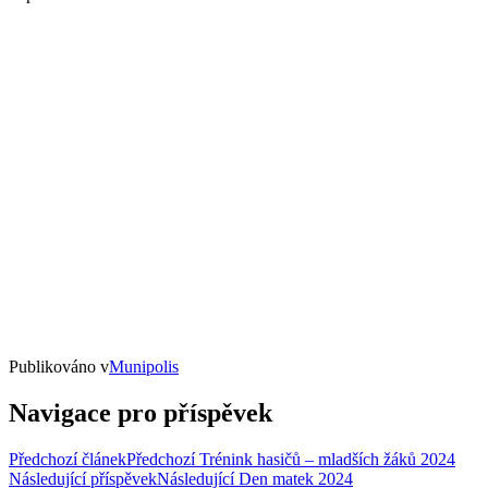
Publikováno v
Munipolis
Navigace pro příspěvek
Předchozí článek
Předchozí
Trénink hasičů – mladších žáků 2024
Následující příspěvek
Následující
Den matek 2024