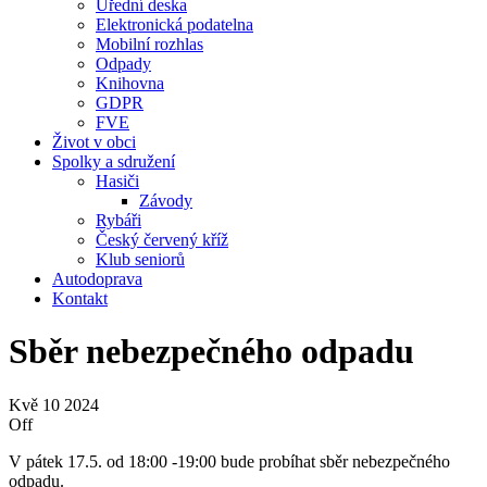
Úřední deska
Elektronická podatelna
Mobilní rozhlas
Odpady
Knihovna
GDPR
FVE
Život v obci
Spolky a sdružení
Hasiči
Závody
Rybáři
Český červený kříž
Klub seniorů
Autodoprava
Kontakt
Sběr nebezpečného odpadu
Kvě
10
2024
Off
V pátek 17.5. od 18:00 -19:00 bude probíhat sběr nebezpečného
odpadu.